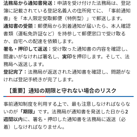
法務局から通知書発送：
申請を受け付けた法務局は、登記
簿に記載されている登記名義人の住所宛てに、「事前通知
書」を「本人限定受取郵便（特例型）」で郵送します。
通知書の受領：
郵便局から到着通知が届いたら、本人確認
書類（運転免許証など）を持参して郵便窓口で受け取る
か、自宅への配達を依頼します。
署名・押印して返送：
受け取った通知書の内容を確認し、
間違いがなければ署名し、
実印
を押印します。そして、法
務局へ返送します。
登記完了：
法務局が返送された通知書を確認し、問題がな
ければ登記手続きが完了します。
【重要】通知の期限と守れない場合のリスク
事前通知制度を利用する上で、最も注意しなければならな
いのが
「期限」
です。法務局が通知書を発送した日から
2
週間以内
に、署名・押印した通知書を法務局に返送（必
着）しなければなりません。