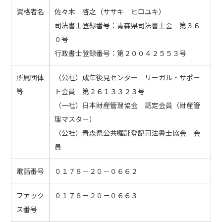
資格者名
佐々木 啓之（ササキ ヒロユキ）
司法書士登録番号：青森県司法書士会 第３６
０号
行政書士登録番号：第２００４２５５３号
所属団体
（公社）成年後見センター リーガル・サポー
等
ト会員 第２６１３３２３号
（一社）日本財産管理協会 認定会員（財産管
理マスター）
（公社）青森県公共嘱託登記司法書士協会 会
員
電話番号
０１７８－２０－０６６２
ファック
０１７８－２０－０６６３
ス番号