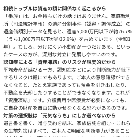
相続トラブルは資産の額に関係なく起こるから
「争族」は、お金持ちだけの話ではありません。家庭裁判
所（司法統計年報）の遺産分割事件（認容・調停成立）の
遺産価額別データを見ると、遺産5,000万円以下が約76.7%
（うち1,000万円以下が約32.9%）を占めています（令和3
年）。むしろ、分けにくい不動産が一つだけある、といっ
たケースの方が、深刻な対立に発展しやすいのです。
認知症による「資産凍結」のリスクが現実的だから
平均寿命が延びる一方、認知症などにより判断能力が低下
するリスクは誰にでもあります。ご本人の意思確認ができ
なくなると、たとえ家族であっても預金を引き出したり、
不動産を売却したりすることができなくなります。これが
「資産凍結」です。介護費用や医療費が必要になっても、
ご自身の財産を自由に動かせなくなる恐れがあるのです。
対策の選択肢は「元気なうち」にしか選べないから
遺言書を書く、贈与契約を結ぶ、家族信託を組む…これら
の生前対策はすべて、ご本人に明確な判断能力があること