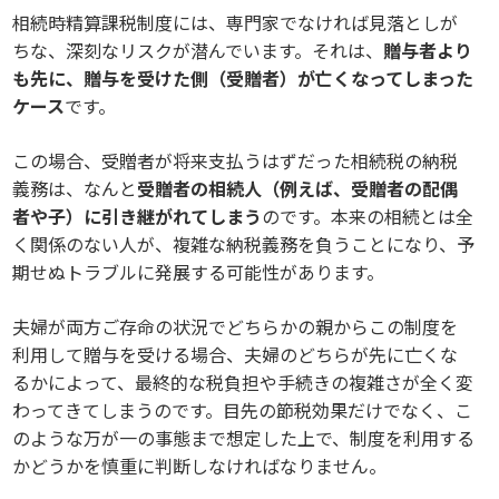
相続時精算課税制度には、専門家でなければ見落としが
ちな、深刻なリスクが潜んでいます。それは、
贈与者より
も先に、贈与を受けた側（受贈者）が亡くなってしまった
ケース
です。
この場合、受贈者が将来支払うはずだった相続税の納税
義務は、なんと
受贈者の相続人（例えば、受贈者の配偶
者や子）に引き継がれてしまう
のです。本来の相続とは全
く関係のない人が、複雑な納税義務を負うことになり、予
期せぬトラブルに発展する可能性があります。
夫婦が両方ご存命の状況でどちらかの親からこの制度を
利用して贈与を受ける場合、夫婦のどちらが先に亡くな
るかによって、最終的な税負担や手続きの複雑さが全く変
わってきてしまうのです。目先の節税効果だけでなく、こ
のような万が一の事態まで想定した上で、制度を利用する
かどうかを慎重に判断しなければなりません。