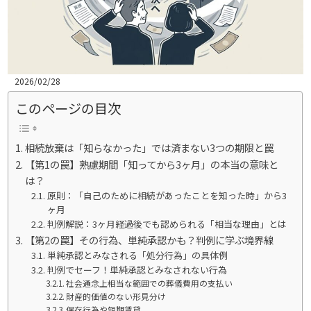
2026/02/28
このページの目次
相続放棄は「知らなかった」では済まない3つの期限と罠
【第1の罠】熟慮期間「知ってから3ヶ月」の本当の意味と
は？
原則：「自己のために相続があったことを知った時」から3
ヶ月
判例解説：3ヶ月経過後でも認められる「相当な理由」とは
【第2の罠】その行為、単純承認かも？判例に学ぶ境界線
単純承認とみなされる「処分行為」の具体例
判例でセーフ！単純承認とみなされない行為
社会通念上相当な範囲での葬儀費用の支払い
財産的価値のない形見分け
保存行為や短期賃貸