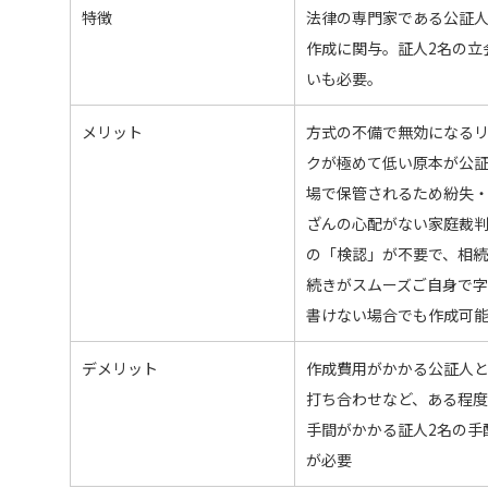
特徴
法律の専門家である公証
作成に関与。証人2名の立
いも必要。
メリット
方式の不備で無効になる
クが極めて低い原本が公
場で保管されるため紛失
ざんの心配がない家庭裁
の「検認」が不要で、相
続きがスムーズご自身で
書けない場合でも作成可
デメリット
作成費用がかかる公証人
打ち合わせなど、ある程
手間がかかる証人2名の手
が必要