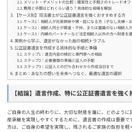
メリット・デメリットの比較｜確実性と手軽さのトレードオフ
費用と手間はどれくらい違う？具体的な相場を解説
【ケース別】司法書士が公正証書遺言を強くおすすめする方
ケース1：相続人が兄弟姉妹や甥・姪になる方（子なし夫婦・
ケース2：相続人同士が疎遠・不仲、または面識のない相続人
ケース3：内縁のパートナーなど法定相続人以外の方へ財産を
実例から学ぶ、遺言がなかった故の相続トラブル
公正証書遺言を作成する具体的な手順と準備
ステップ1：遺言内容の検討と専門家への相談
ステップ2：必要書類の準備と証人の手配
ステップ3：公証人との打ち合わせから作成当日まで
まとめ：あなたの想いを未来へつなぐ、最適な遺言の選択
【結論】遺言作成、特に公正証書遺言を強く
ご自身の人生の終わりに、大切な財産を誰に、どのように
産承継を実現しやすくするために、遺言書の作成は重要で
方は、ご自身の希望を実現し、残されるご家族の負担を軽