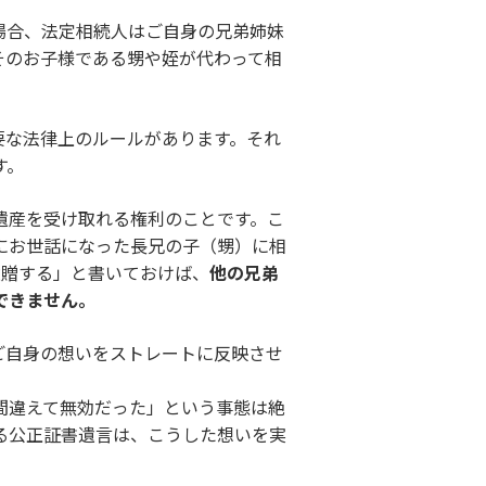
場合、法定相続人はご自身の兄弟姉妹
そのお子様である甥や姪が代わって相
要な法律上のルールがあります。それ
す。
遺産を受け取れる権利のことです。こ
にお世話になった長兄の子（甥）に相
遺贈する」と書いておけば、
他の兄弟
できません。
ご自身の想いをストレートに反映させ
。
間違えて無効だった」という事態は絶
る公正証書遺言は、こうした想いを実