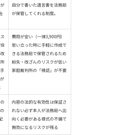
人が
自分で書いた遺言書を法務局
会
が保管してくれる制度。
リス
費用が安い（一律3,900円）
証役
思い立った時に手軽に作成で
・改
きる法務局で保管されるため
判所
紛失・改ざんのリスクが低い
続手
家庭裁判所の「検認」が不要
字が
能
との
内容の法的な有効性は保証さ
度の
れない必ず本人が法務局へ出
配
向く必要がある様式の不備で
無効になるリスクが残る