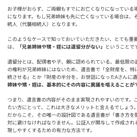
お子様がおらず、ご両親もすでにお亡くなりになっている
になります。もし兄弟姉妹も先に亡くなっている場合は、
続人（代襲相続人）となります。
このようなケースで知っておいていただきたい、とても重
は、
「兄弟姉妹や甥・姪には遺留分がない」
ということで
遺留分とは、配偶者や子、親に認められている、最低限の
の権利が兄弟姉妹にはないため、遺言書で「全財産を、特
続させる」とか「財産の半分を、お世話になったAさんに
姉妹や甥・姪は、基本的にその内容に異議を唱えることが
つまり、遺言書の内容がそのまま実現されやすいのです。
たい方にとって、これは大きなメリットと言えるでしょう
だからこそ、その唯一の設計図である遺言書が「書き方を
対に避けなければなりません。公証人が関与して作成され
現しやすくするための有力な方法です。